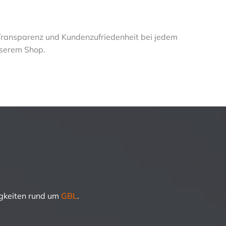
 Transparenz und Kundenzufriedenheit bei jedem
nserem Shop.
igkeiten rund um
GBL
.