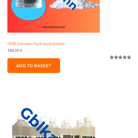
GHB Gamma-Hydroxybutyrate
190,00
€
Rated
5
5.00
ADD TO BASKET
out of 5
based on
customer
ratings