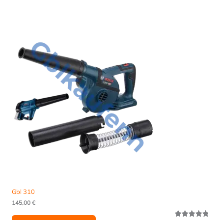
customer
ratings
Gbl 310
145,00
€