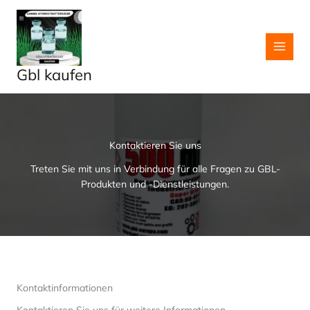
Skip
to
content
Gbl kaufen
Kontaktieren Sie uns
Treten Sie mit uns in Verbindung für alle Fragen zu GBL-
Produkten und -Dienstleistungen.
Kontaktinformationen
Kontaktieren Sie uns für weitere Informationen