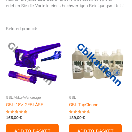
erleben Sie die Vorteile eines hochwertigen Reinigungsmittels!
Related products
GBL Akku-Werkzeuge
GBL
GBL-18V GEBLÄSE
GBL TopCleaner
166,00
€
189,00
€
Rated
Rated
4.80
4.60
out of 5
out of 5
ADD TO BASKET
ADD TO BASKET