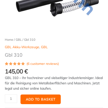
Home
/
GBL
/ Gbl 310
GBL Akku-Werkzeuge
,
GBL
Gbl 310
(
6
customer reviews)
Rated
6
5.00
145,00
€
out of 5
based on
GBL 310 – Ihr hochreiner und vielseitiger Industriereiniger. Ideal
customer
ratings
für die Reinigung von Metalloberflächen und Maschinen. Jetzt
legal und sicher online kaufen.
ADD TO BASKET