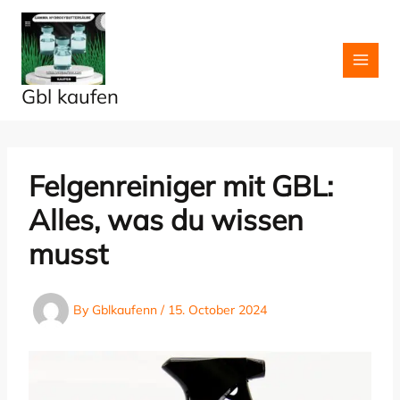
Skip
to
content
Gbl kaufen
Felgenreiniger mit GBL:
Alles, was du wissen
musst
By
Gblkaufenn
/
15. October 2024