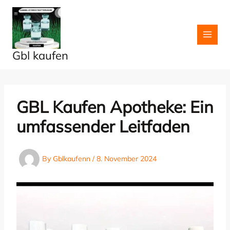
Skip
to
content
Gbl kaufen
GBL Kaufen Apotheke: Ein
umfassender Leitfaden
By
Gblkaufenn
/
8. November 2024