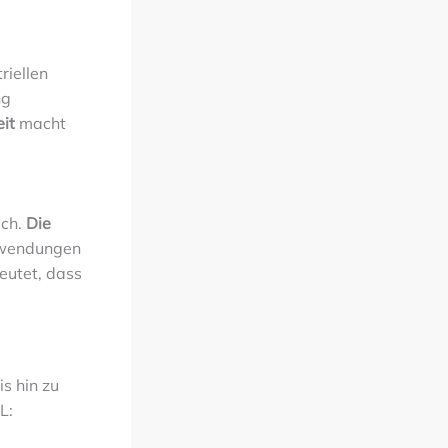
riellen
ng
eit
macht
uch.
Die
nwendungen
eutet, dass
s hin zu
L: