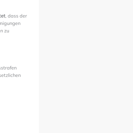
tet
, dass der
hmigungen
en zu
sstrafen
setzlichen