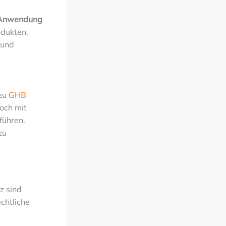
t Anwendung
odukten.
 und
 zu
GHB
doch mit
führen.
zu
z sind
chtliche