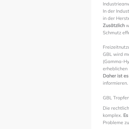
Industriea
In der Indu
in der Hers
Zusätzlich
w
Schmutz effe
Freizeitnut
GBL wird ma
(Gamma-Hydr
erheblichen
Daher ist es
informieren.
GBL Tropfen
Die rechtli
komplex.
Es
Probleme zu