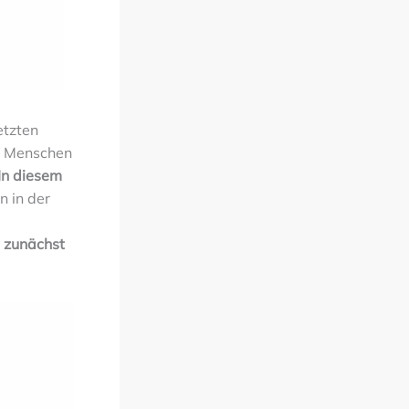
etzten
ele Menschen
In diesem
 in der
s zunächst