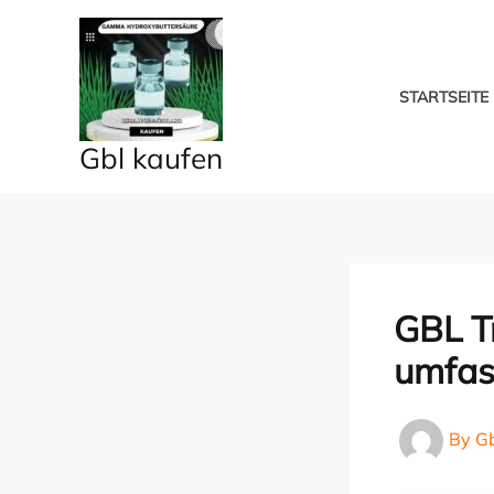
Skip
to
content
STARTSEITE
Gbl kaufen
GBL T
umfas
By
G