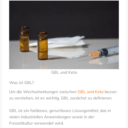
GBL und Keta
Was ist GBL?
Um die Wechselwirkungen zwischen
GBL und Keta
besser
zu verstehen, ist es wichtig, GBL zunächst zu definieren.
GBL ist ein farbloses, geruchloses Lösungsmittel, das in
vielen industriellen Anwendungen sowie in der
Freizeitkultur verwendet wird.