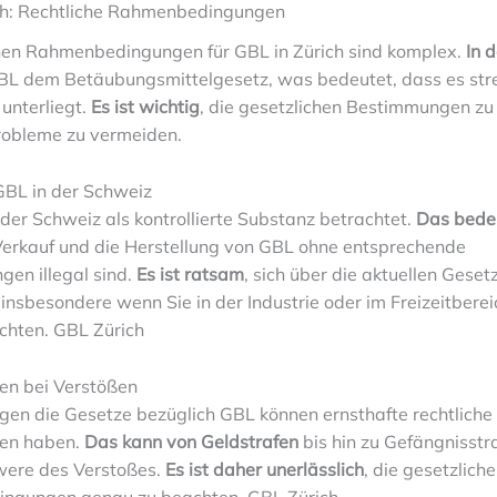
ch: Rechtliche Rahmenbedingungen
chen Rahmenbedingungen für GBL in Zürich sind komplex.
In 
GBL dem Betäubungsmittelgesetz, was bedeutet, dass es st
 unterliegt.
Es ist wichtig
, die gesetzlichen Bestimmungen zu
Probleme zu vermeiden.
GBL in der Schweiz
der Schweiz als kontrollierte Substanz betrachtet.
Das bede
 Verkauf und die Herstellung von GBL ohne entsprechende
en illegal sind.
Es ist ratsam
, sich über die aktuellen Geset
 insbesondere wenn Sie in der Industrie oder im Freizeitbere
chten. GBL Zürich
n bei Verstößen
gen die Gesetze bezüglich GBL können ernsthafte rechtliche
en haben.
Das kann von Geldstrafen
bis hin zu Gefängnisstra
were des Verstoßes.
Es ist daher unerlässlich
, die gesetzlich
ngungen genau zu beachten. GBL Zürich