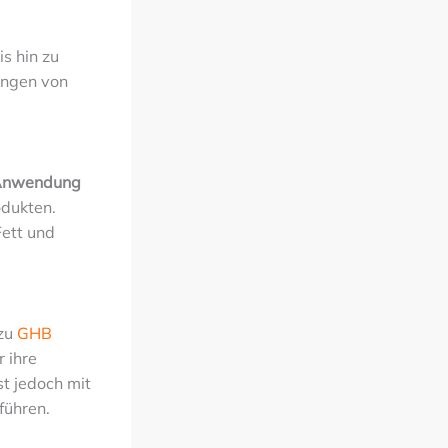
s hin zu
ungen von
 Anwendung
odukten.
Fett und
 zu
GHB
 ihre
st jedoch mit
führen.