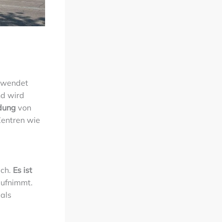
erwendet
nd wird
dung
von
Zentren wie
uch.
Es ist
aufnimmt.
 als