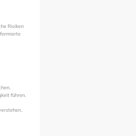
che Risiken
nformierte
chen.
keit führen.
verstehen,