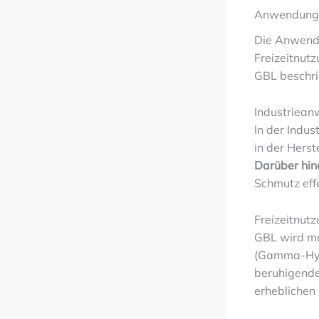
Anwendung
Die Anwendun
Freizeitnut
GBL beschri
Industriea
In der Indus
in der Hers
Darüber hin
Schmutz effe
Freizeitnut
GBL wird ma
(Gamma-Hydr
beruhigende
erheblichen