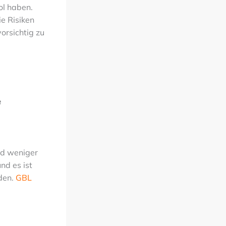
ol haben.
e Risiken
orsichtig zu
e
und weniger
nd es ist
nden.
GBL