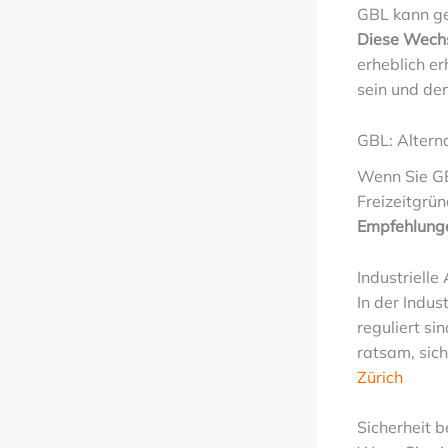
GBL kann ge
Diese Wech
erheblich e
sein und de
GBL: Altern
Wenn Sie GBL
Freizeitgrün
Empfehlung
Industrielle
In der Indus
reguliert si
ratsam, sic
Zürich
Sicherheit 