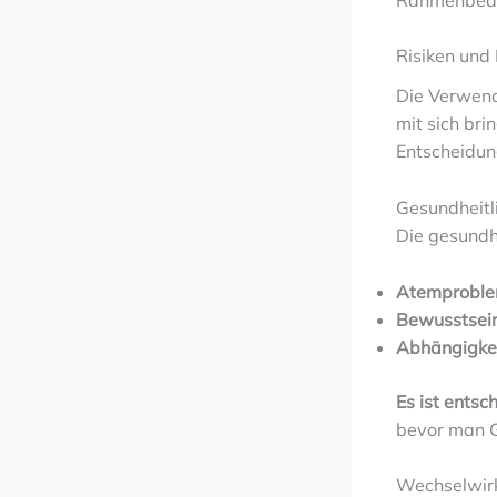
Risiken un
Die Verwend
mit sich bri
Entscheidung
Gesundheitl
Die gesundh
Atemprobl
Bewusstsei
Abhängigke
Es ist entsc
bevor man G
Wechselwir