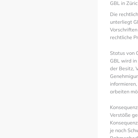
GBL in Züri
Die rechtli
unterliegt 
Vorschriften
rechtliche 
Status von 
GBL wird in 
der Besitz,
Genehmigung
informieren,
arbeiten mö
Konsequenze
Verstöße ge
Konsequenz
je nach Sch
Rahmenbedi