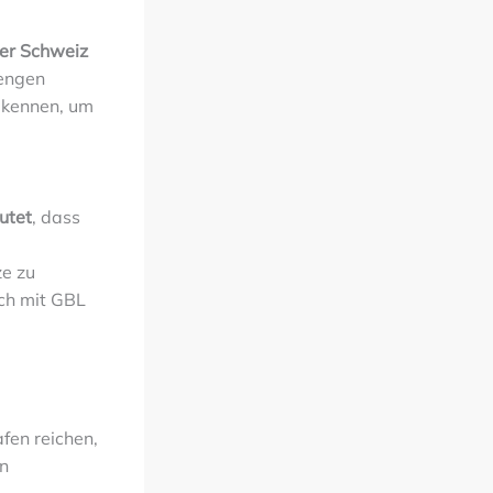
der Schweiz
rengen
 kennen, um
utet
, dass
ze zu
ich mit GBL
fen reichen,
en