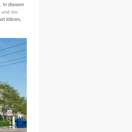
t.
In diesem
 und die
st klären,