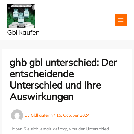
Skip
to
content
Gbl kaufen
ghb gbl unterschied: Der
entscheidende
Unterschied und ihre
Auswirkungen
By
Gblkaufenn
/
15. October 2024
Haben Sie sich jemals gefragt, was der Unterschied