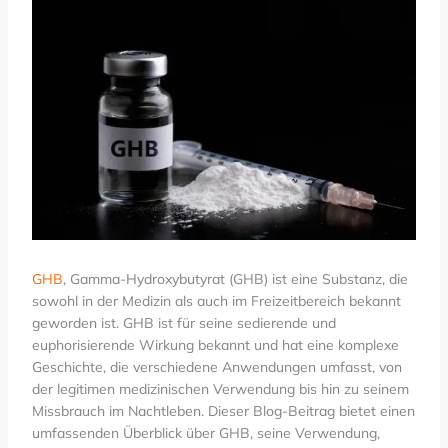
GHB
, Gamma-Hydroxybutyrat (GHB) ist eine Substanz, die
sowohl in der Medizin als auch im Freizeitbereich bekannt
geworden ist. GHB ist für seine sedierende und
euphorisierende Wirkung bekannt und hat eine komplexe
Geschichte, die verschiedene Anwendungen umfasst, von
der legitimen medizinischen Verwendung bis hin zu seinem
Missbrauch im Nachtleben. Dieser Blog-Beitrag bietet einen
umfassenden Überblick über GHB, seine Verwendung,