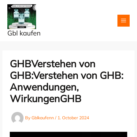
Skip
to
content
Gbl kaufen
GHBVerstehen von
GHB:Verstehen von GHB:
Anwendungen,
WirkungenGHB
By
Gblkaufenn
/
1. October 2024