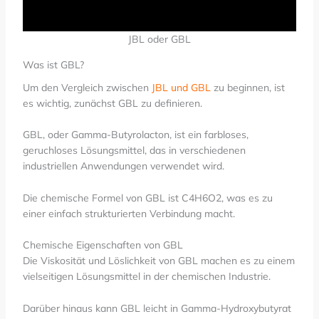
JBL oder GBL
Was ist GBL?
Um den Vergleich zwischen
JBL und GBL
zu beginnen, ist
es wichtig, zunächst GBL zu definieren.
GBL, oder Gamma-Butyrolacton, ist ein farbloses,
geruchloses Lösungsmittel, das in verschiedenen
industriellen Anwendungen verwendet wird.
Die chemische Formel von GBL ist C4H6O2, was es zu
einer einfach strukturierten Verbindung macht.
Chemische Eigenschaften von GBL
Die Viskosität und Löslichkeit von GBL machen es zu einem
vielseitigen Lösungsmittel in der chemischen Industrie.
Darüber hinaus kann GBL leicht in Gamma-Hydroxybutyrat