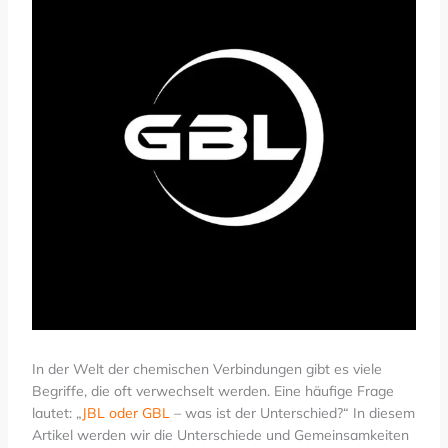
In der Welt der chemischen Verbindungen gibt es viele
Begriffe, die oft verwechselt werden. Eine häufige Frage
lautet: „
JBL oder GBL
– was ist der Unterschied?“ In diesem
Artikel werden wir die Unterschiede und Gemeinsamkeiten