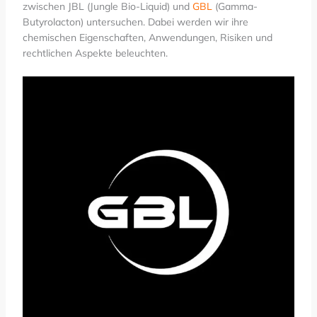
zwischen JBL (Jungle Bio-Liquid) und
GBL
(Gamma-
Butyrolacton) untersuchen. Dabei werden wir ihre
chemischen Eigenschaften, Anwendungen, Risiken und
rechtlichen Aspekte beleuchten.