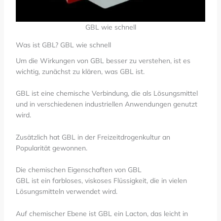
GBL wie schnell
Was ist GBL? GBL wie schnell
Um die Wirkungen von GBL besser zu verstehen, ist es
wichtig, zunächst zu klären, was GBL ist.
GBL ist eine chemische Verbindung, die als Lösungsmittel
und in verschiedenen industriellen Anwendungen genutzt
wird.
Zusätzlich hat GBL in der Freizeitdrogenkultur an
Popularität gewonnen.
Die chemischen Eigenschaften von GBL
GBL ist ein farbloses, viskoses Flüssigkeit, die in vielen
Lösungsmitteln verwendet wird.
Auf chemischer Ebene ist GBL ein Lacton, das leicht in