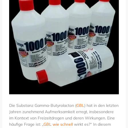
Die Substanz Gamma-Butyrolacton (
GBL
) hat in den letzten
Jahren zunehmend Aufmerksamkeit erregt, insbesondere
im Kontext von Freizeitdrogen und deren Wirkungen. Eine
häufige Frage ist: „
GBL wie schnell
wirkt es?“ In diesem