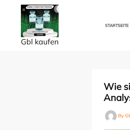
Skip
to
content
STARTSEITE
Gbl kaufen
Wie s
Analy
By
G