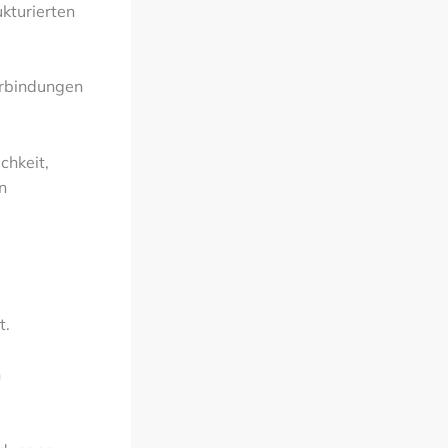
kturierten
erbindungen
chkeit,
n
t.
n