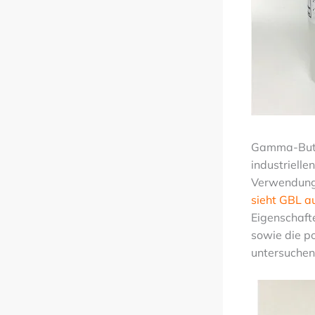
Gamma-Buty
industriell
Verwendung f
sieht GBL a
Eigenschaft
sowie die po
untersuchen