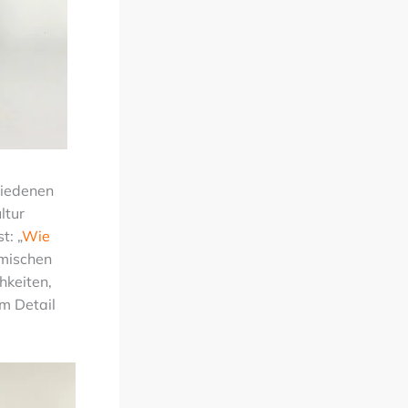
hiedenen
ltur
t: „
Wie
emischen
hkeiten,
im Detail