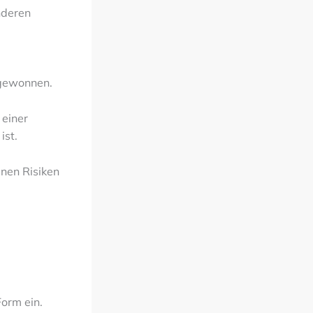
nderen
t gewonnen.
einer
ist.
nen Risiken
Form ein.