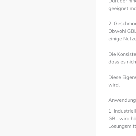
Darüber hin
geeignet ma
2. Geschmac
Obwohl GBL 
einige Nutz
Die Konsist
dass es nich
Diese Eigen
wird.
Anwendung
1. Industri
GBL wird häu
Lösungsmitt