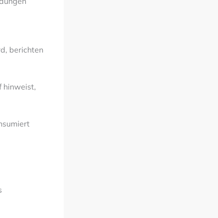
ndungen
d, berichten
 hinweist,
nsumiert
s